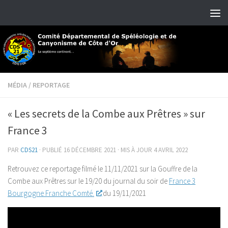
Skip to content
MÉDIA
/
REPORTAGE
« Les secrets de la Combe aux Prêtres » sur
France 3
PAR
CDS21
· PUBLIÉ
16 DÉCEMBRE 2021
· MIS À JOUR
4 AVRIL 2022
Retrouvez ce reportage filmé le 11/11/2021 sur la Gouffre de la
Combe aux Prêtres sur le 19/20 du journal du soir de
France 3
Bourgogne Franche Comté.
du 19/11/2021