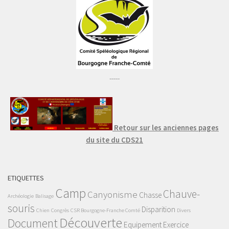
-----
Retour sur les anciennes pages
du site du CDS21
ETIQUETTES
Camp
Chauve-
Canyonisme
Chasse
Archéologie
Balisage
souris
Disparition
Chien
Congrès
CSR Bourgogne-Franche Comté
Divers
Découverte
Document
Equipement
Exercice