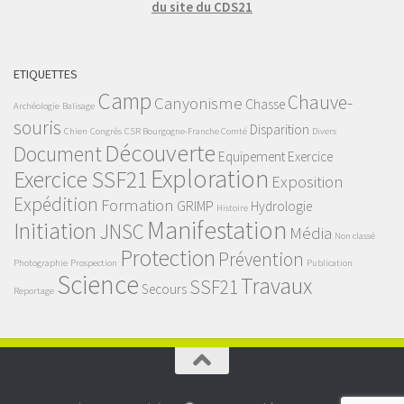
du site du CDS21
ETIQUETTES
Camp
Chauve-
Canyonisme
Chasse
Archéologie
Balisage
souris
Disparition
Chien
Congrès
CSR Bourgogne-Franche Comté
Divers
Découverte
Document
Equipement
Exercice
Exploration
Exercice SSF21
Exposition
Expédition
Formation
GRIMP
Hydrologie
Histoire
Manifestation
Initiation
JNSC
Média
Non classé
Protection
Prévention
Photographie
Prospection
Publication
Science
Travaux
SSF21
Secours
Reportage