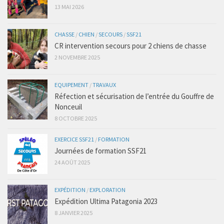
13 MAI 2026
CHASSE
/
CHIEN
/
SECOURS
/
SSF21
CR intervention secours pour 2 chiens de chasse
2 NOVEMBRE 2025
EQUIPEMENT
/
TRAVAUX
Réfection et sécurisation de l’entrée du Gouffre de
Nonceuil
8 OCTOBRE 2025
EXERCICE SSF21
/
FORMATION
Journées de formation SSF21
24 AOÛT 2025
EXPÉDITION
/
EXPLORATION
Expédition Ultima Patagonia 2023
8 JANVIER 2025