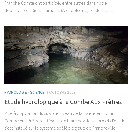
Franche Comté ont participé, entre autres dans notre
département Didier Lamotte (Archéologue) et Clément...
HYDROLOGIE
/
SCIENCE
8 OCTOBRE 2019
Etude hydrologique à la Combe Aux Prêtres
Mise à disposition du suivi de niveau de la rivière en continu.
Combe Aux Prêtres – Réseau de Francheville Un projet d’étude
s’est installé sur le système spéléologique de Francheville