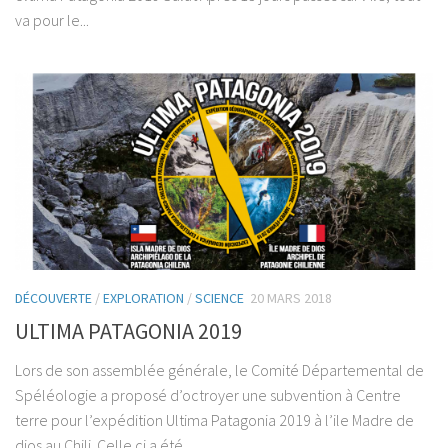
va pour le...
DÉCOUVERTE
/
EXPLORATION
/
SCIENCE
20 MARS 2018
ULTIMA PATAGONIA 2019
Lors de son assemblée générale, le Comité Départemental de
Spéléologie a proposé d’octroyer une subvention à Centre
terre pour l’expédition Ultima Patagonia 2019 à l’ile Madre de
dios au Chili. Celle ci a été...