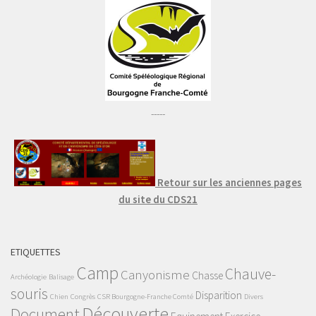
-----
Retour sur les anciennes pages
du site du CDS21
ETIQUETTES
Camp
Chauve-
Canyonisme
Chasse
Archéologie
Balisage
souris
Disparition
Chien
Congrès
CSR Bourgogne-Franche Comté
Divers
Découverte
Document