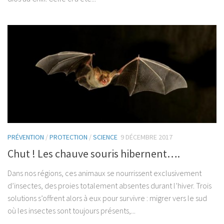
PRÉVENTION
/
PROTECTION
/
SCIENCE
9 DÉCEMBRE 2017
Chut ! Les chauve souris hibernent….
Dans nos régions, ces animaux se nourrissent exclusivement
d’insectes, des proies totalement absentes durant l’hiver. Trois
solutions s’offrent alors à eux pour survivre : migrer vers le sud
où les insectes sont toujours présents,...