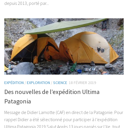
depuis 2013, porté par...
EXPÉDITION
/
EXPLORATION
/
SCIENCE
18 FÉVRIER 2019
Des nouvelles de l’expédition Ultima
Patagonia
Message de Didier Lamotte (CAF) en direct de la Patagonie. Pour
rappel Didier a été sélectionné pour participer à l’expédition
Ultima Patagonia 2019 Salut Après 13 jours passés sur l’ile, tout