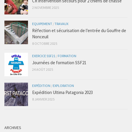
CR intervention secours pour 2 chiens de chasse
2 NOVEMBRE 2025
EQUIPEMENT
/
TRAVAUX
Réfection et sécurisation de l’entrée du Gouffre de
Nonceuil
8 OCTOBRE 2025
EXERCICE SSF21
/
FORMATION
Journées de formation SSF21
24 AOÛT 2025
EXPÉDITION
/
EXPLORATION
Expédition Ultima Patagonia 2023
8 JANVIER 2025
ARCHIVES