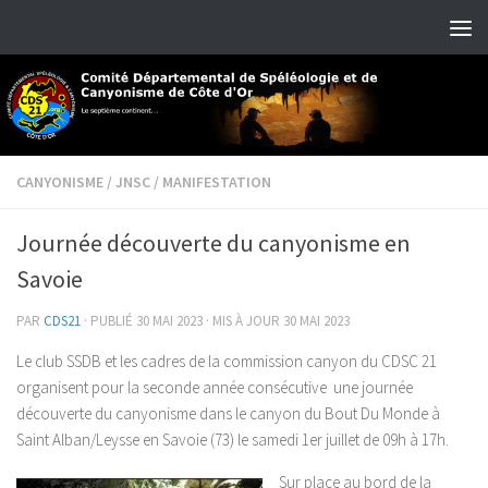
Skip to content
CANYONISME
/
JNSC
/
MANIFESTATION
Journée découverte du canyonisme en
Savoie
PAR
CDS21
· PUBLIÉ
30 MAI 2023
· MIS À JOUR
30 MAI 2023
Le club SSDB et les cadres de la commission canyon du CDSC 21
organisent pour la seconde année consécutive une journée
découverte du canyonisme dans le canyon du Bout Du Monde à
Saint Alban/Leysse en Savoie (73) le samedi 1er juillet de 09h à 17h.
Sur place au bord de la